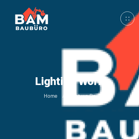
Lighting
Work
Home
What we Do